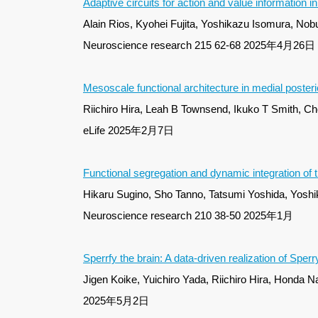
Adaptive circuits for action and value information in
Alain Rios, Kyohei Fujita, Yoshikazu Isomura, Nob
Neuroscience research 215 62-68 2025年4月26日
Mesoscale functional architecture in medial posterio
Riichiro Hira, Leah B Townsend, Ikuko T Smith, Ch
eLife 2025年2月7日
Functional segregation and dynamic integration of th
Hikaru Sugino, Sho Tanno, Tatsumi Yoshida, Yoshik
Neuroscience research 210 38-50 2025年1月
Sperrfy the brain: A data-driven realization of Spe
Jigen Koike, Yuichiro Yada, Riichiro Hira, Honda N
2025年5月2日