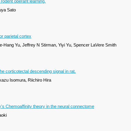
 rodent operant learning.
uya Sato
r parietal cortex
e-Hang Yu, Jeffrey N Stirman, Yiyi Yu, Spencer LaVere Smith
e corticotectal descending signal in rat.
azu Isomura, Riichiro Hira
rry's Chemoaffinity theory in the neural connectome
aoki