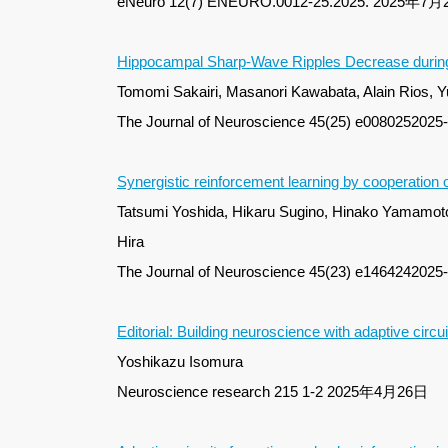
eNeuro 12(7) ENEURO.0012-25.2025. 2025年7
Hippocampal Sharp-Wave Ripples Decrease during
Tomomi Sakairi, Masanori Kawabata, Alain Rios, 
The Journal of Neuroscience 45(25) e0080252025
Synergistic reinforcement learning by cooperation 
Tatsumi Yoshida, Hikaru Sugino, Hinako Yamamoto,
Hira
The Journal of Neuroscience 45(23) e1464242
Editorial: Building neuroscience with adaptive circu
Yoshikazu Isomura
Neuroscience research 215 1-2 2025年4月26日