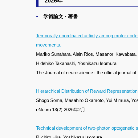
2026年
学術論文・著書
Temporally coordinated activity among motor cortex
movements.
Mariko Sunahara, Alain Rios, Masanori Kawabata,
Hidehiko Takahashi, Yoshikazu Isomura
The Journal of neuroscience : the official journ
Hierarchical Distribution of Reward Representation
Shogo Soma, Masahiro Okamoto, Yui Mimura, Yo
eNeuro 13(2) 2026年2月
Technical development of two-photon optogenetic sti
Riichiro Hira, Yoshikazu Isomura