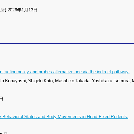
 2026年1月13日
nt action policy and probes alternative one via the indirect pathway.
uto Kobayashi, Shigeki Kato, Masahiko Takada, Yoshikazu Isomura, 
1日
y Behavioral States and Body Movements in Head-Fixed Rodents.