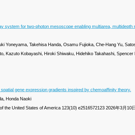
y system for two-photon mesoscope enabling multiarea, multidepth 
Yuki Yoneyama, Takehisa Handa, Osamu Fujioka, Che-Hang Yu, Sato
ato, Kazuto Kobayashi, Hiroki Shiwaku, Hidehiko Takahashi, Spencer
spatial gene expression gradients inspired by chemoaffinity theory.
ada, Honda Naoki
s of the United States of America 123(10) e2516572123 2026年3月10