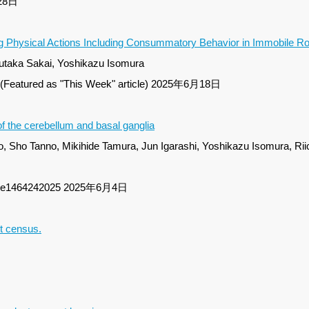
月28日
 Physical Actions Including Consummatory Behavior in Immobile R
Yutaka Sakai, Yoshikazu Isomura
-(Featured as "This Week" article) 2025年6月18日
of the cerebellum and basal ganglia
 Sho Tanno, Mikihide Tamura, Jun Igarashi, Yoshikazu Isomura, Rii
025-e1464242025 2025年6月4日
it census.