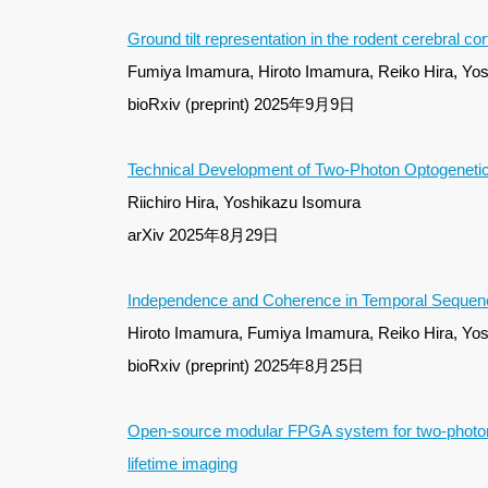
Ground tilt representation in the rodent cerebral co
Fumiya Imamura, Hiroto Imamura, Reiko Hira, Yosh
bioRxiv (preprint) 2025年9月9日
Technical Development of Two-Photon Optogenetic S
Riichiro Hira, Yoshikazu Isomura
arXiv 2025年8月29日
Independence and Coherence in Temporal Sequenc
Hiroto Imamura, Fumiya Imamura, Reiko Hira, Yosh
bioRxiv (preprint) 2025年8月25日
Open-source modular FPGA system for two-photon m
lifetime imaging