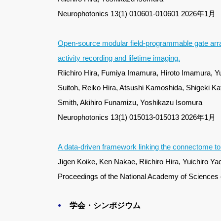
Neurophotonics 13(1) 010601-010601 2026年1月
Open-source modular field-programmable gate arra
activity recording and lifetime imaging.
Riichiro Hira, Fumiya Imamura, Hiroto Imamura, 
Suitoh, Reiko Hira, Atsushi Kamoshida, Shigeki K
Smith, Akihiro Funamizu, Yoshikazu Isomura
Neurophotonics 13(1) 015013-015013 2026年1月
A data-driven framework linking the connectome to 
Jigen Koike, Ken Nakae, Riichiro Hira, Yuichiro Y
Proceedings of the National Academy of Science
学会・シンポジウム