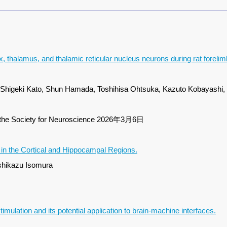
, thalamus, and thalamic reticular nucleus neurons during rat forelim
 Shigeki Kato, Shun Hamada, Toshihisa Ohtsuka, Kazuto Kobayashi,
al of the Society for Neuroscience 2026年3月6日
 in the Cortical and Hippocampal Regions.
shikazu Isomura
mulation and its potential application to brain-machine interfaces.