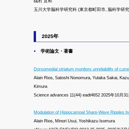
礒村 宜和
玉川大学脳科学研究科 (東京都町田市, 脳科学研究所)
2025年
学術論文・著書
Dorsomedial striatum monitors unreliability of curre
Alain Rios, Satoshi Nonomura, Yutaka Sakai, Kaz
Kimura
Science advances 11(44) eadt4652 2025年10月3
Modulation of Hippocampal Sharp-Wave Ripples b
Alain Rios, Minori Usui, Yoshikazu Isomura