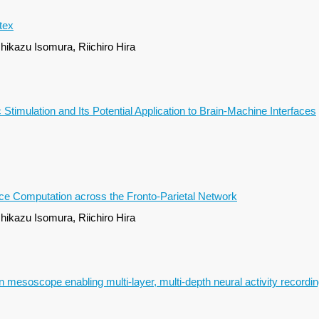
rtex
ikazu Isomura, Riichiro Hira
timulation and Its Potential Application to Brain-Machine Interfaces
e Computation across the Fronto-Parietal Network
ikazu Isomura, Riichiro Hira
esoscope enabling multi-layer, multi-depth neural activity recordi