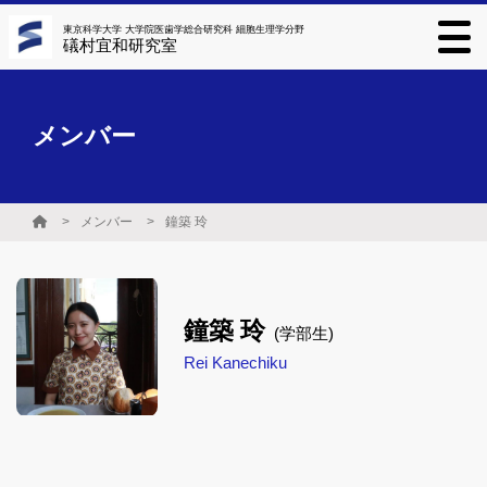
東京科学大学 大学院医歯学総合研究科 細胞生理学分野
礒村宜和研究室
メンバー
メンバー
鐘築 玲
鐘築 玲
(学部生)
Rei Kanechiku